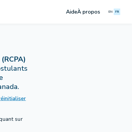
Aide
À propos
EN
FR
e (RCPA)
ostulants
e
anada.
éinitialiser
quant sur